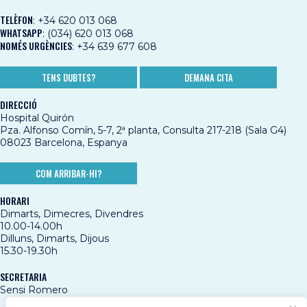
TELÈFON
:
+34 620 013 068
WHATSAPP
:
(034) 620 013 068
NOMÉS URGÈNCIES
:
+34 639 677 608
TENS DUBTES?
DEMANA CITA
DIRECCIÓ
Hospital Quirón
Pza. Alfonso Comín, 5-7, 2ª planta, Consulta 217-218 (Sala G4)
08023 Barcelona, Espanya
COM ARRIBAR-HI?
HORARI
Dimarts, Dimecres, Divendres
10.00-14.00h
Dilluns, Dimarts, Dijous
15.30-19.30h
SECRETARIA
Sensi Romero