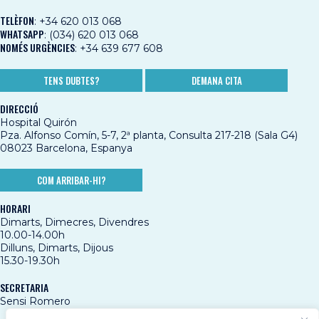
TELÈFON
:
+34 620 013 068
WHATSAPP
:
(034) 620 013 068
NOMÉS URGÈNCIES
:
+34 639 677 608
TENS DUBTES?
DEMANA CITA
DIRECCIÓ
Hospital Quirón
Pza. Alfonso Comín, 5-7, 2ª planta, Consulta 217-218 (Sala G4)
08023 Barcelona, Espanya
COM ARRIBAR-HI?
HORARI
Dimarts, Dimecres, Divendres
10.00-14.00h
Dilluns, Dimarts, Dijous
15.30-19.30h
SECRETARIA
Sensi Romero