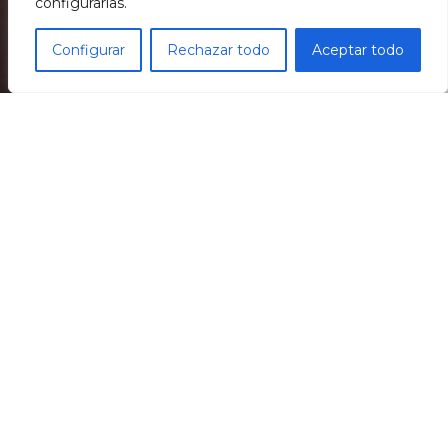
configurarlas.
CORPORAL
PERFIL
Configurar
Rechazar todo
Aceptar todo
Cirurgia estètica
Cirurgia estètica
TENS DUBTES?