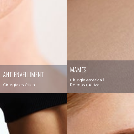
MAMES
ANTIENVELLIMENT
Cirurgia estètica i
Cirurgia estètica
Reconstructiva